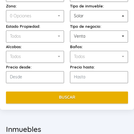
Zona:
Tipo de inmueble:
0 Opciones
Solar
Estado Propiedad:
Tipo de negocio:
Todos
Venta
Alcobas:
Baños:
Todos
Todos
Precio desde:
Precio hasta:
BUSCAR
Inmuebles