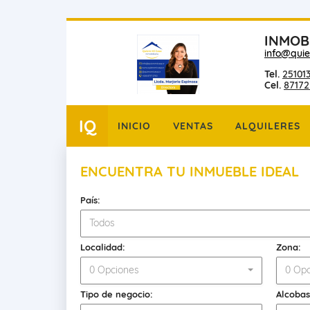
INMOB
info@quie
Tel.
25101
Cel.
87172
IQ
INICIO
VENTAS
ALQUILERES
ENCUENTRA TU INMUEBLE IDEAL
País:
Todos
Localidad:
Zona:
0 Opciones
0 Opc
Tipo de negocio:
Alcobas