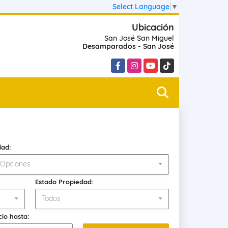
Select Language
▼
Ubicación
San José San Miguel
Desamparados - San José
Facebook
Instagram
YouTube
TikTok
dad:
 Opciones
Estado Propiedad:
Todos
cio hasta: