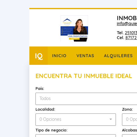
INMOB
info@quie
Tel.
25101
Cel.
87172
IQ
INICIO
VENTAS
ALQUILERES
ENCUENTRA TU INMUEBLE IDEAL
País:
Todos
Localidad:
Zona:
0 Opciones
0 Opc
Tipo de negocio:
Alcobas