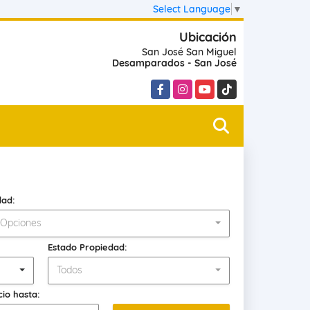
Select Language
▼
Ubicación
San José San Miguel
Desamparados - San José
Facebook
Instagram
YouTube
TikTok
dad:
 Opciones
Estado Propiedad:
Todos
cio hasta: