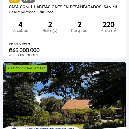
CASA CON 4 HABITACIONES EN DESAMPARADOS, SAN MIGUEL, EL LLANO
Desamparados, San José
4
2
2
220
2
Alcobas
Baño(s)
Parqueo
Área m
Para Venta
₡66.000.000
Colón Costarricense
RODEADO DE NATURALEZA