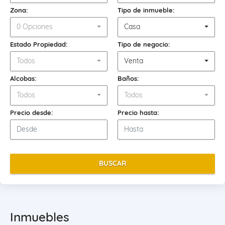
Zona:
Tipo de inmueble:
0 Opciones
Casa
Estado Propiedad:
Tipo de negocio:
Todos
Venta
Alcobas:
Baños:
Todos
Todos
Precio desde:
Precio hasta:
BUSCAR
Inmuebles