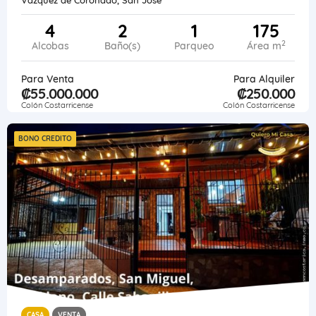
4
2
1
175
2
Alcobas
Baño(s)
Parqueo
Área m
Para Venta
Para Alquiler
₡55.000.000
₡250.000
Colón Costarricense
Colón Costarricense
BONO CREDITO
CASA
VENTA