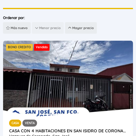
Ordenar por:
Más nuevo
Menor precio
Mayor precio
BONO CREDITO
Vendido
CASA
VENTA
CASA CON 4 HABITACIONES EN SAN ISIDRO DE CORONADO
Vazquez de Coronado, San José